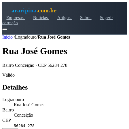
araripina
.com.br
Empresas
Notícias
Artigos
Sobre
Sugerir
correção
Início
/
Logradouro
/
Rua José Gomes
Rua José Gomes
Bairro Conceição · CEP 56284-278
Válido
Detalhes
Logradouro
Rua José Gomes
Bairro
Conceição
CEP
56284-278