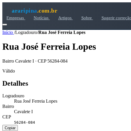
araripina
.com.br
Empresas
Notícias
Artigos
Sobre
Sugerir correçã
Início
/
Logradouro
/
Rua José Ferreia Lopes
Rua José Ferreia Lopes
Bairro Cavalete I · CEP 56284-084
Válido
Detalhes
Logradouro
Rua José Ferreia Lopes
Bairro
Cavalete I
CEP
56284-084
Copiar