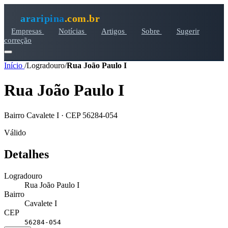
araripina
.com.br
Empresas
Notícias
Artigos
Sobre
Sugerir
correção
Início
/
Logradouro
/
Rua João Paulo I
Rua João Paulo I
Bairro Cavalete I · CEP 56284-054
Válido
Detalhes
Logradouro
Rua João Paulo I
Bairro
Cavalete I
CEP
56284-054