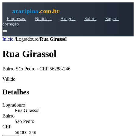
araripina
.com.br
Empresas
Notícias
Artigos
Sobre
Sugerir
correção
Início
/
Logradouro
/
Rua Girassol
Rua Girassol
Bairro São Pedro · CEP 56288-246
Válido
Detalhes
Logradouro
Rua Girassol
Bairro
São Pedro
CEP
56288-246