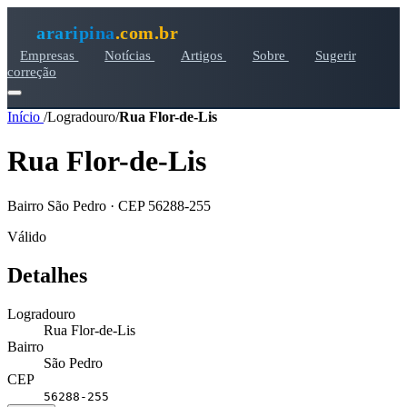
araripina
.com.br
Empresas
Notícias
Artigos
Sobre
Sugerir
correção
Início
/
Logradouro
/
Rua Flor-de-Lis
Rua Flor-de-Lis
Bairro São Pedro · CEP 56288-255
Válido
Detalhes
Logradouro
Rua Flor-de-Lis
Bairro
São Pedro
CEP
56288-255