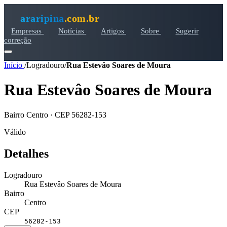
araripina
.com.br
Empresas
Notícias
Artigos
Sobre
Sugerir
correção
Início
/
Logradouro
/
Rua Estevâo Soares de Moura
Rua Estevâo Soares de Moura
Bairro Centro · CEP 56282-153
Válido
Detalhes
Logradouro
Rua Estevâo Soares de Moura
Bairro
Centro
CEP
56282-153