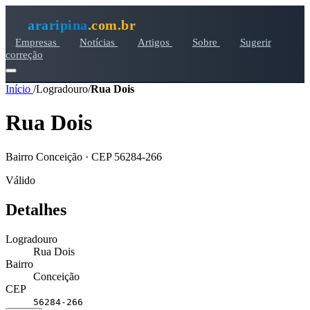
araripina
.com.br
Empresas
Notícias
Artigos
Sobre
Sugerir
correção
Início
/
Logradouro
/
Rua Dois
Rua Dois
Bairro Conceição · CEP 56284-266
Válido
Detalhes
Logradouro
Rua Dois
Bairro
Conceição
CEP
56284-266