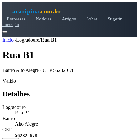
araripina
.com.br
Empresas
Notícias
Artigos
Sobre
Sugerir
correção
Início
/
Logradouro
/
Rua B1
Rua B1
Bairro Alto Alegre · CEP 56282-678
Válido
Detalhes
Logradouro
Rua B1
Bairro
Alto Alegre
CEP
56282-678