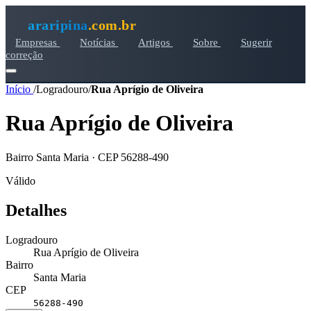
araripina
.com.br
Empresas
Notícias
Artigos
Sobre
Sugerir
correção
Início
/
Logradouro
/
Rua Aprígio de Oliveira
Rua Aprígio de Oliveira
Bairro Santa Maria · CEP 56288-490
Válido
Detalhes
Logradouro
Rua Aprígio de Oliveira
Bairro
Santa Maria
CEP
56288-490