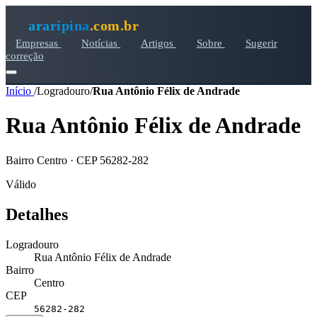
araripina
.com.br
Empresas
Notícias
Artigos
Sobre
Sugerir
correção
Início
/
Logradouro
/
Rua Antônio Félix de Andrade
Rua Antônio Félix de Andrade
Bairro Centro · CEP 56282-282
Válido
Detalhes
Logradouro
Rua Antônio Félix de Andrade
Bairro
Centro
CEP
56282-282