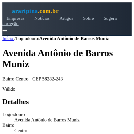
araripina
.com.br
Empresas
Notícias
Artigos
Sobre
Sugerir
correção
Início
/
Logradouro
/
Avenida Antônio de Barros Muniz
Avenida Antônio de Barros
Muniz
Bairro Centro · CEP 56282-243
Válido
Detalhes
Logradouro
Avenida Antônio de Barros Muniz
Bairro
Centro