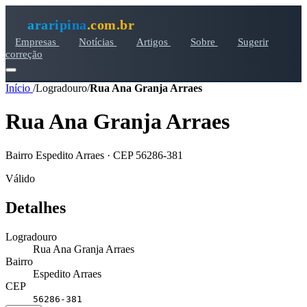
araripina
.com.br
Empresas
Notícias
Artigos
Sobre
Sugerir
correção
Início
/
Logradouro
/
Rua Ana Granja Arraes
Rua Ana Granja Arraes
Bairro Espedito Arraes · CEP 56286-381
Válido
Detalhes
Logradouro
Rua Ana Granja Arraes
Bairro
Espedito Arraes
CEP
56286-381