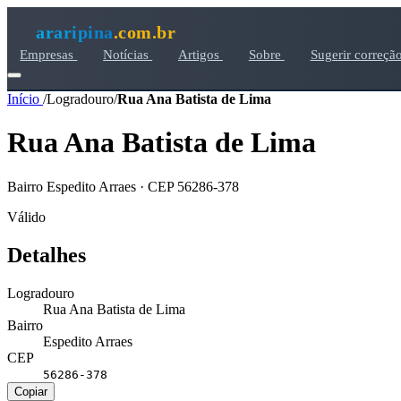
araripina
.com.br
Empresas
Notícias
Artigos
Sobre
Sugerir correçã
Início
/
Logradouro
/
Rua Ana Batista de Lima
Rua Ana Batista de Lima
Bairro Espedito Arraes · CEP 56286-378
Válido
Detalhes
Logradouro
Rua Ana Batista de Lima
Bairro
Espedito Arraes
CEP
56286-378
Copiar