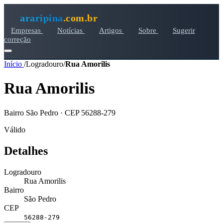
araripina
.com.br
Empresas
Notícias
Artigos
Sobre
Sugerir
correção
Início
/
Logradouro
/
Rua Amorilis
Rua Amorilis
Bairro São Pedro · CEP 56288-279
Válido
Detalhes
Logradouro
Rua Amorilis
Bairro
São Pedro
CEP
56288-279