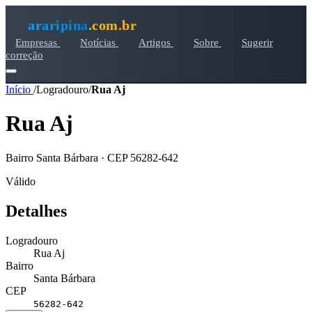
araripina
.com.br
Empresas
Notícias
Artigos
Sobre
Sugerir
correção
Início
/
Logradouro
/
Rua Aj
Rua Aj
Bairro Santa Bárbara · CEP 56282-642
Válido
Detalhes
Logradouro
Rua Aj
Bairro
Santa Bárbara
CEP
56282-642