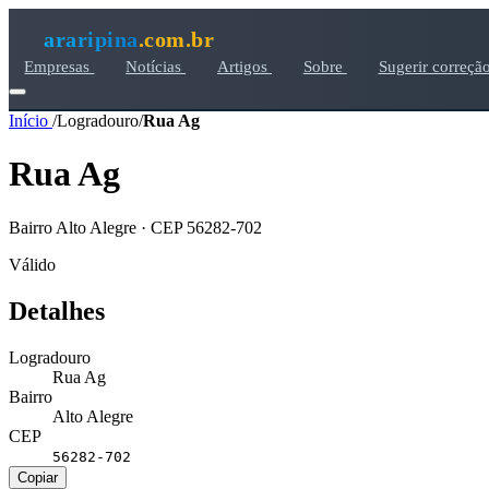
araripina
.com.br
Empresas
Notícias
Artigos
Sobre
Sugerir correçã
Início
/
Logradouro
/
Rua Ag
Rua Ag
Bairro Alto Alegre · CEP 56282-702
Válido
Detalhes
Logradouro
Rua Ag
Bairro
Alto Alegre
CEP
56282-702
Copiar