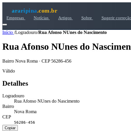
araripina
.com.br
Empresas
Notícias
Artigos
Sobre
Sugerir correçã
Início
/
Logradouro
/
Rua Afonso NUnes do Nascimento
Rua Afonso NUnes do Nascimen
Bairro Nova Roma · CEP 56286-456
Válido
Detalhes
Logradouro
Rua Afonso NUnes do Nascimento
Bairro
Nova Roma
CEP
56286-456
Copiar