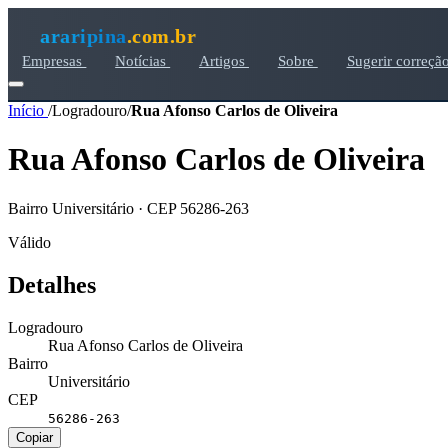
araripina
.com.br
Empresas
Notícias
Artigos
Sobre
Sugerir correçã
Início
/
Logradouro
/
Rua Afonso Carlos de Oliveira
Rua Afonso Carlos de Oliveira
Bairro Universitário · CEP 56286-263
Válido
Detalhes
Logradouro
Rua Afonso Carlos de Oliveira
Bairro
Universitário
CEP
56286-263
Copiar