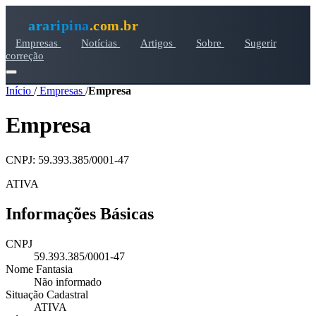
araripina
.com.br
Empresas
Notícias
Artigos
Sobre
Sugerir
correção
Início
/
Empresas
/
Empresa
Empresa
CNPJ: 59.393.385/0001-47
ATIVA
Informações Básicas
CNPJ
59.393.385/0001-47
Nome Fantasia
Não informado
Situação Cadastral
ATIVA