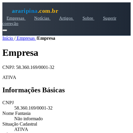
araripina
.com.br
Empresas
Notícias
Artigos
Sobre
Sugerir
correção
Início
/
Empresas
/
Empresa
Empresa
CNPJ: 58.360.169/0001-32
ATIVA
Informações Básicas
CNPJ
58.360.169/0001-32
Nome Fantasia
Não informado
Situação Cadastral
ATIVA