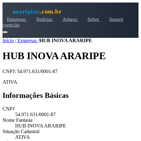
araripina
.com.br
Empresas
Notícias
Artigos
Sobre
Sugerir
correção
Início
/
Empresas
/
HUB INOVA ARARIPE
HUB INOVA ARARIPE
CNPJ: 54.971.631/0001-87
ATIVA
Informações Básicas
CNPJ
54.971.631/0001-87
Nome Fantasia
HUB INOVA ARARIPE
Situação Cadastral
ATIVA