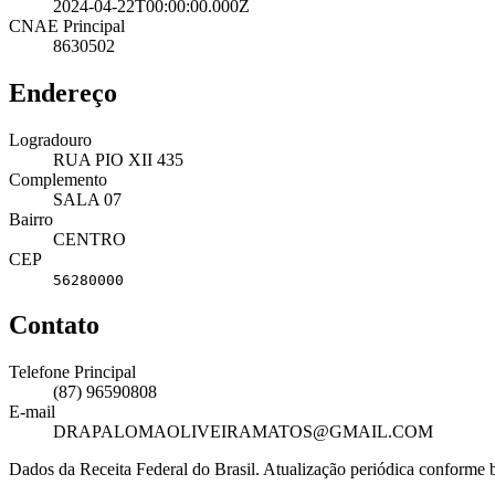
2024-04-22T00:00:00.000Z
CNAE Principal
8630502
Endereço
Logradouro
RUA PIO XII 435
Complemento
SALA 07
Bairro
CENTRO
CEP
56280000
Contato
Telefone Principal
(87) 96590808
E-mail
DRAPALOMAOLIVEIRAMATOS@GMAIL.COM
Dados da Receita Federal do Brasil. Atualização periódica conforme