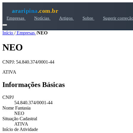
araripina
.com.br
Empresas
Notícias
Artigos
Sobre
Sugerir correçã
Início
/
Empresas
/
NEO
NEO
CNPJ: 54.840.374/0001-44
ATIVA
Informações Básicas
CNPJ
54.840.374/0001-44
Nome Fantasia
NEO
Situação Cadastral
ATIVA
Início de Atividade