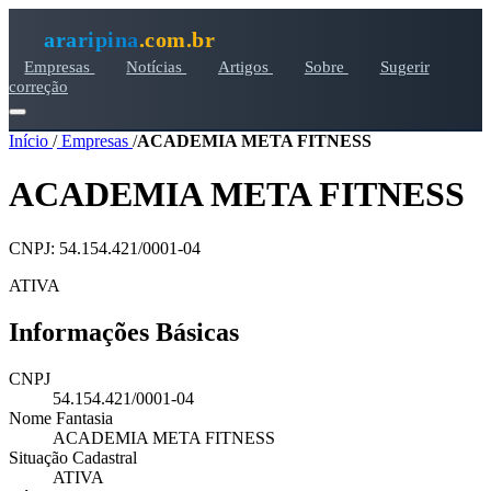
araripina
.com.br
Empresas
Notícias
Artigos
Sobre
Sugerir
correção
Início
/
Empresas
/
ACADEMIA META FITNESS
ACADEMIA META FITNESS
CNPJ: 54.154.421/0001-04
ATIVA
Informações Básicas
CNPJ
54.154.421/0001-04
Nome Fantasia
ACADEMIA META FITNESS
Situação Cadastral
ATIVA