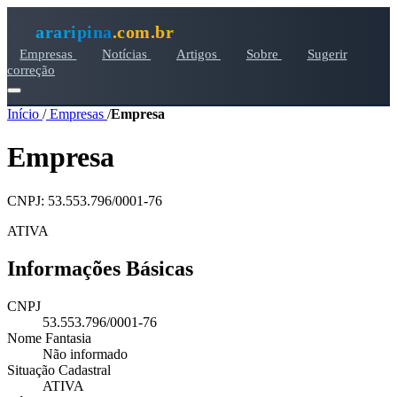
araripina
.com.br
Empresas
Notícias
Artigos
Sobre
Sugerir
correção
Início
/
Empresas
/
Empresa
Empresa
CNPJ: 53.553.796/0001-76
ATIVA
Informações Básicas
CNPJ
53.553.796/0001-76
Nome Fantasia
Não informado
Situação Cadastral
ATIVA