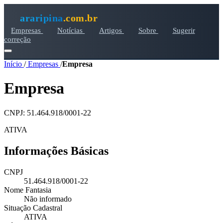
araripina
.com.br
Empresas
Notícias
Artigos
Sobre
Sugerir
correção
Início
/
Empresas
/
Empresa
Empresa
CNPJ: 51.464.918/0001-22
ATIVA
Informações Básicas
CNPJ
51.464.918/0001-22
Nome Fantasia
Não informado
Situação Cadastral
ATIVA