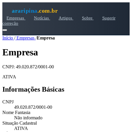
araripina
.com.br
Empresas
Notícias
Artigos
Sobre
Sugerir
correção
Início
/
Empresas
/
Empresa
Empresa
CNPJ: 49.020.872/0001-00
ATIVA
Informações Básicas
CNPJ
49.020.872/0001-00
Nome Fantasia
Não informado
Situação Cadastral
ATIVA