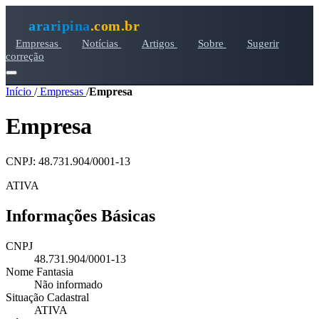
araripina
.com.br
Empresas
Notícias
Artigos
Sobre
Sugerir
correção
Início
/
Empresas
/
Empresa
Empresa
CNPJ: 48.731.904/0001-13
ATIVA
Informações Básicas
CNPJ
48.731.904/0001-13
Nome Fantasia
Não informado
Situação Cadastral
ATIVA