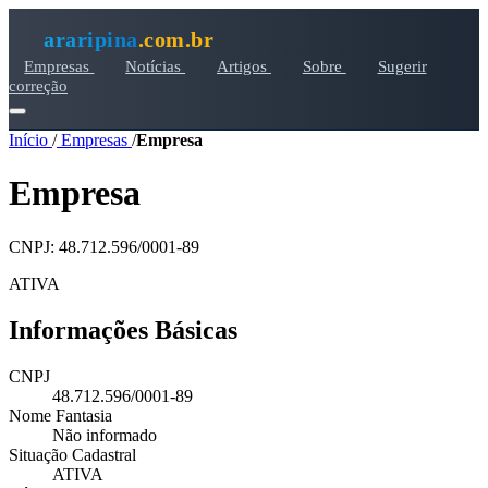
araripina
.com.br
Empresas
Notícias
Artigos
Sobre
Sugerir
correção
Início
/
Empresas
/
Empresa
Empresa
CNPJ: 48.712.596/0001-89
ATIVA
Informações Básicas
CNPJ
48.712.596/0001-89
Nome Fantasia
Não informado
Situação Cadastral
ATIVA