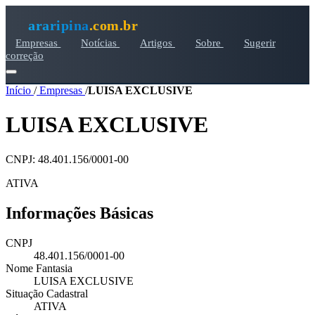
araripina
.com.br
Empresas
Notícias
Artigos
Sobre
Sugerir
correção
Início
/
Empresas
/
LUISA EXCLUSIVE
LUISA EXCLUSIVE
CNPJ: 48.401.156/0001-00
ATIVA
Informações Básicas
CNPJ
48.401.156/0001-00
Nome Fantasia
LUISA EXCLUSIVE
Situação Cadastral
ATIVA