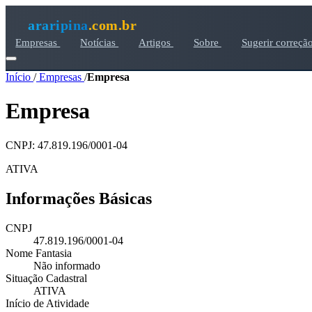
araripina
.com.br
Empresas
Notícias
Artigos
Sobre
Sugerir correçã
Início
/
Empresas
/
Empresa
Empresa
CNPJ: 47.819.196/0001-04
ATIVA
Informações Básicas
CNPJ
47.819.196/0001-04
Nome Fantasia
Não informado
Situação Cadastral
ATIVA
Início de Atividade