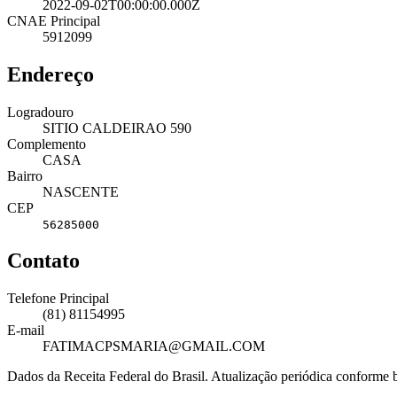
2022-09-02T00:00:00.000Z
CNAE Principal
5912099
Endereço
Logradouro
SITIO CALDEIRAO 590
Complemento
CASA
Bairro
NASCENTE
CEP
56285000
Contato
Telefone Principal
(81) 81154995
E-mail
FATIMACPSMARIA@GMAIL.COM
Dados da Receita Federal do Brasil. Atualização periódica conforme