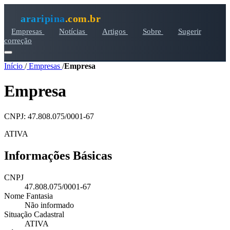
araripina
.com.br
Empresas
Notícias
Artigos
Sobre
Sugerir
correção
Início
/
Empresas
/
Empresa
Empresa
CNPJ: 47.808.075/0001-67
ATIVA
Informações Básicas
CNPJ
47.808.075/0001-67
Nome Fantasia
Não informado
Situação Cadastral
ATIVA