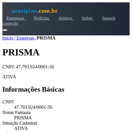
araripina
.com.br
Empresas
Notícias
Artigos
Sobre
Sugerir
correção
Início
/
Empresas
/
PRISMA
PRISMA
CNPJ: 47.793.924/0001-56
ATIVA
Informações Básicas
CNPJ
47.793.924/0001-56
Nome Fantasia
PRISMA
Situação Cadastral
ATIVA