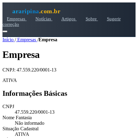
araripina
.com.br
Empresas
Notícias
Artigos
Sobre
Sugerir
correção
Início
/
Empresas
/
Empresa
Empresa
CNPJ: 47.559.220/0001-13
ATIVA
Informações Básicas
CNPJ
47.559.220/0001-13
Nome Fantasia
Não informado
Situação Cadastral
ATIVA