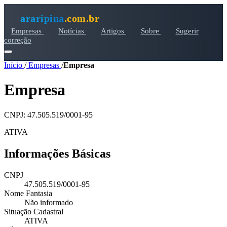
araripina
.com.br
Empresas
Notícias
Artigos
Sobre
Sugerir
correção
Início
/
Empresas
/
Empresa
Empresa
CNPJ: 47.505.519/0001-95
ATIVA
Informações Básicas
CNPJ
47.505.519/0001-95
Nome Fantasia
Não informado
Situação Cadastral
ATIVA