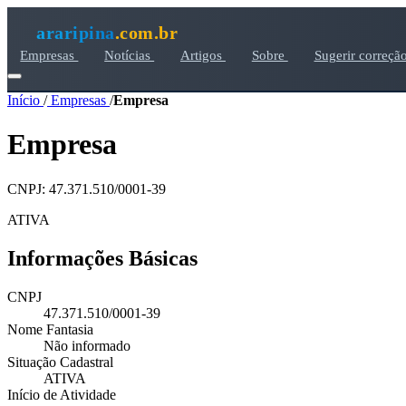
araripina
.com.br
Empresas
Notícias
Artigos
Sobre
Sugerir correçã
Início
/
Empresas
/
Empresa
Empresa
CNPJ: 47.371.510/0001-39
ATIVA
Informações Básicas
CNPJ
47.371.510/0001-39
Nome Fantasia
Não informado
Situação Cadastral
ATIVA
Início de Atividade