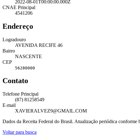
2022-08-01T00:00:00.000Z
CNAE Principal
4541206
Endereço
Logradouro
AVENIDA RECIFE 46
Bairro
NASCENTE
CEP
56280000
Contato
Telefone Principal
(87) 81258549
E-mail
XAVIERALVEZ9@GMAIL.COM
Dados da Receita Federal do Brasil. Atualização periódica conforme
Voltar para busca