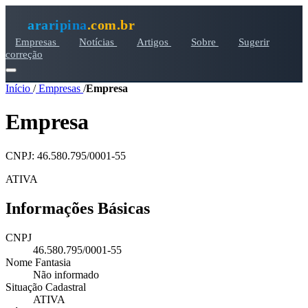
araripina
.com.br
Empresas
Notícias
Artigos
Sobre
Sugerir
correção
Início
/
Empresas
/
Empresa
Empresa
CNPJ: 46.580.795/0001-55
ATIVA
Informações Básicas
CNPJ
46.580.795/0001-55
Nome Fantasia
Não informado
Situação Cadastral
ATIVA