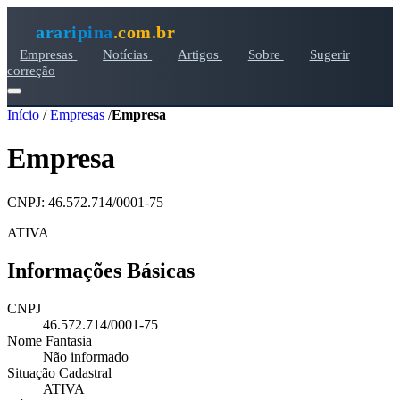
araripina
.com.br
Empresas
Notícias
Artigos
Sobre
Sugerir
correção
Início
/
Empresas
/
Empresa
Empresa
CNPJ: 46.572.714/0001-75
ATIVA
Informações Básicas
CNPJ
46.572.714/0001-75
Nome Fantasia
Não informado
Situação Cadastral
ATIVA