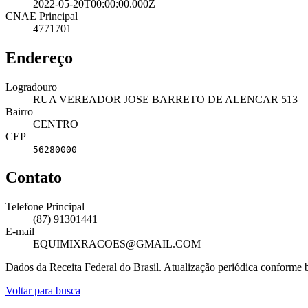
2022-05-20T00:00:00.000Z
CNAE Principal
4771701
Endereço
Logradouro
RUA VEREADOR JOSE BARRETO DE ALENCAR 513
Bairro
CENTRO
CEP
56280000
Contato
Telefone Principal
(87) 91301441
E-mail
EQUIMIXRACOES@GMAIL.COM
Dados da Receita Federal do Brasil. Atualização periódica conforme
Voltar para busca