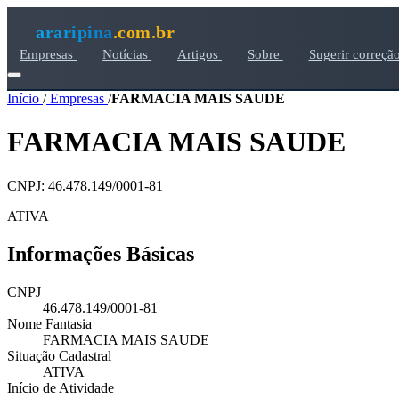
araripina
.com.br
Empresas
Notícias
Artigos
Sobre
Sugerir correçã
Início
/
Empresas
/
FARMACIA MAIS SAUDE
FARMACIA MAIS SAUDE
CNPJ: 46.478.149/0001-81
ATIVA
Informações Básicas
CNPJ
46.478.149/0001-81
Nome Fantasia
FARMACIA MAIS SAUDE
Situação Cadastral
ATIVA
Início de Atividade