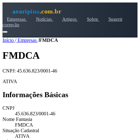
araripina
.com.br
Empresas
Notícias
Artigos
Sobre
Sugerir
correção
Início
/
Empresas
/
FMDCA
FMDCA
CNPJ: 45.636.823/0001-46
ATIVA
Informações Básicas
CNPJ
45.636.823/0001-46
Nome Fantasia
FMDCA
Situação Cadastral
ATIVA