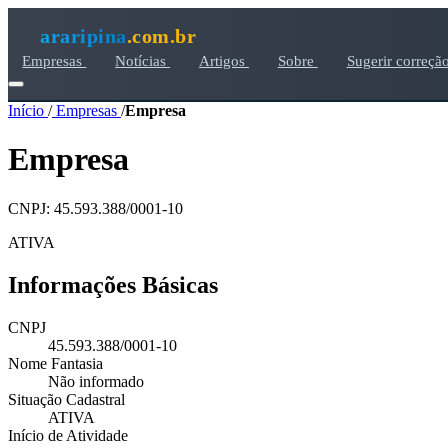
araripina
.com.br
Empresas
Notícias
Artigos
Sobre
Sugerir correçã
Início
/
Empresas
/
Empresa
Empresa
CNPJ: 45.593.388/0001-10
ATIVA
Informações Básicas
CNPJ
45.593.388/0001-10
Nome Fantasia
Não informado
Situação Cadastral
ATIVA
Início de Atividade