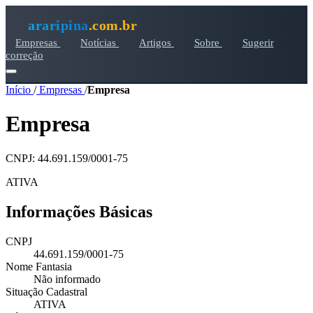
araripina
.com.br
Empresas
Notícias
Artigos
Sobre
Sugerir
correção
Início
/
Empresas
/
Empresa
Empresa
CNPJ: 44.691.159/0001-75
ATIVA
Informações Básicas
CNPJ
44.691.159/0001-75
Nome Fantasia
Não informado
Situação Cadastral
ATIVA