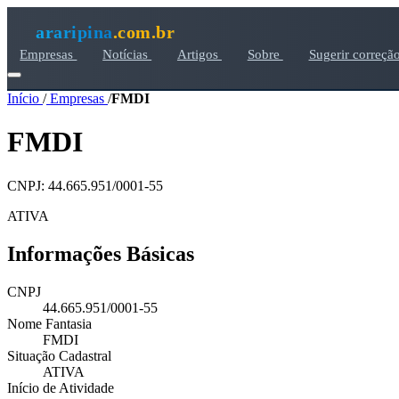
araripina
.com.br
Empresas
Notícias
Artigos
Sobre
Sugerir correçã
Início
/
Empresas
/
FMDI
FMDI
CNPJ: 44.665.951/0001-55
ATIVA
Informações Básicas
CNPJ
44.665.951/0001-55
Nome Fantasia
FMDI
Situação Cadastral
ATIVA
Início de Atividade