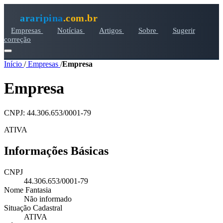
araripina
.com.br
Empresas
Notícias
Artigos
Sobre
Sugerir
correção
Início
/
Empresas
/
Empresa
Empresa
CNPJ: 44.306.653/0001-79
ATIVA
Informações Básicas
CNPJ
44.306.653/0001-79
Nome Fantasia
Não informado
Situação Cadastral
ATIVA