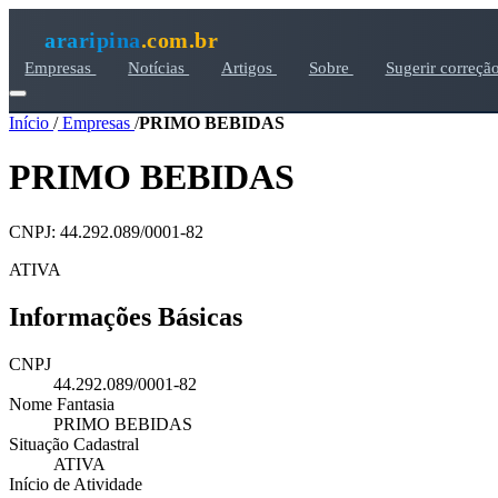
araripina
.com.br
Empresas
Notícias
Artigos
Sobre
Sugerir correçã
Início
/
Empresas
/
PRIMO BEBIDAS
PRIMO BEBIDAS
CNPJ: 44.292.089/0001-82
ATIVA
Informações Básicas
CNPJ
44.292.089/0001-82
Nome Fantasia
PRIMO BEBIDAS
Situação Cadastral
ATIVA
Início de Atividade