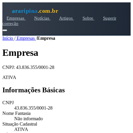
araripina
.com.br
Empresas
Notícias
Artigos
Sobre
Sugerir
correção
Início
/
Empresas
/
Empresa
Empresa
CNPJ: 43.836.355/0001-28
ATIVA
Informações Básicas
CNPJ
43.836.355/0001-28
Nome Fantasia
Não informado
Situação Cadastral
ATIVA