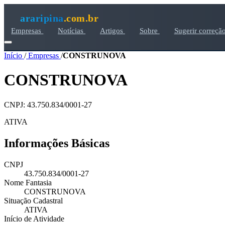
araripina
.com.br
Empresas
Notícias
Artigos
Sobre
Sugerir correçã
Início
/
Empresas
/
CONSTRUNOVA
CONSTRUNOVA
CNPJ: 43.750.834/0001-27
ATIVA
Informações Básicas
CNPJ
43.750.834/0001-27
Nome Fantasia
CONSTRUNOVA
Situação Cadastral
ATIVA
Início de Atividade