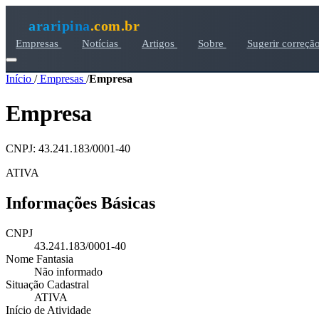
araripina
.com.br
Empresas
Notícias
Artigos
Sobre
Sugerir correçã
Início
/
Empresas
/
Empresa
Empresa
CNPJ: 43.241.183/0001-40
ATIVA
Informações Básicas
CNPJ
43.241.183/0001-40
Nome Fantasia
Não informado
Situação Cadastral
ATIVA
Início de Atividade