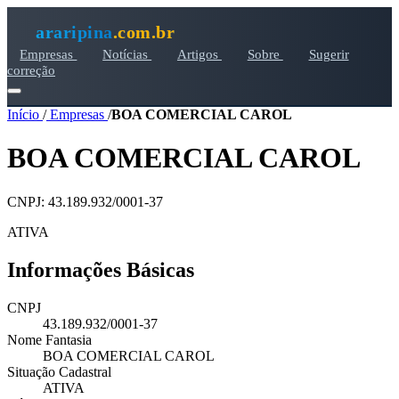
araripina
.com.br
Empresas
Notícias
Artigos
Sobre
Sugerir
correção
Início
/
Empresas
/
BOA COMERCIAL CAROL
BOA COMERCIAL CAROL
CNPJ: 43.189.932/0001-37
ATIVA
Informações Básicas
CNPJ
43.189.932/0001-37
Nome Fantasia
BOA COMERCIAL CAROL
Situação Cadastral
ATIVA