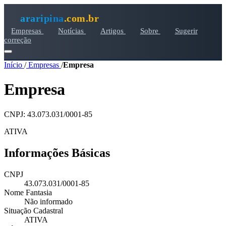
araripina
.com.br
Empresas
Notícias
Artigos
Sobre
Sugerir
correção
Início
/
Empresas
/
Empresa
Empresa
CNPJ: 43.073.031/0001-85
ATIVA
Informações Básicas
CNPJ
43.073.031/0001-85
Nome Fantasia
Não informado
Situação Cadastral
ATIVA