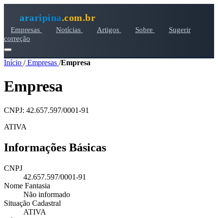
araripina
.com.br
Empresas
Notícias
Artigos
Sobre
Sugerir
correção
Início
/
Empresas
/
Empresa
Empresa
CNPJ: 42.657.597/0001-91
ATIVA
Informações Básicas
CNPJ
42.657.597/0001-91
Nome Fantasia
Não informado
Situação Cadastral
ATIVA